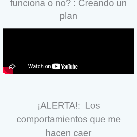
funciona o no? : Creando un
plan
¡ALERTA!: Los
comportamientos que me
hacen caer