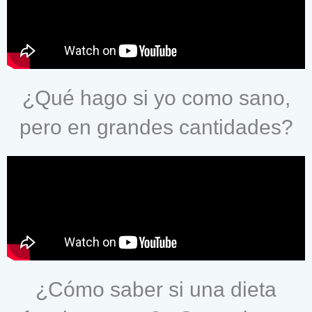
¿Qué hago si yo como sano,
pero en grandes cantidades?
¿Cómo saber si una dieta