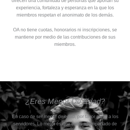
ofrecen una comunidad de personas que aportan su
experiencia, fortaleza y esperanza en la que los
miembros respetan el anonimato de los demás.
OA no tiene cuotas, honorarios ni inscripciones, se
mantiene por medio de las contribuciones de sus
miembros.
¿Eres Menor De Edad?
En caso de ser menor de edad, por favor avisa a los
servidores. Lo mejor es que estes acompañado de