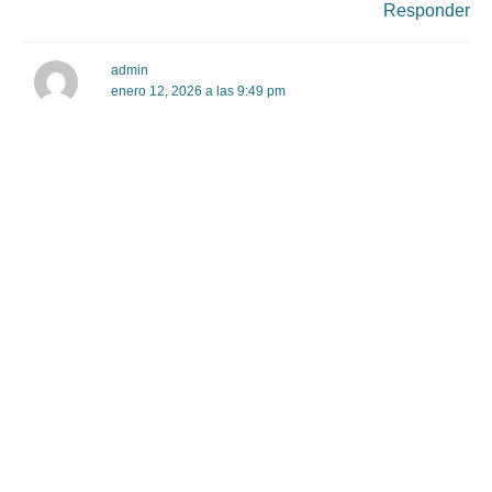
Responder
admin
enero 12, 2026 a las 9:49 pm
Hola Judith. Esperamos te encuentres muy bien.
Recibimos tu inquietud por medio del sitio web de la
Oficina Intergrupal de Comedores Compulsivos
Anónimos / OA, relativa a la existencia de algún grupo
virtual, pues en tu comunidad no existe ninguno
presencial.
Claro que sí. Tenemos variada información disponible
para aquellas personas que sientan que experimentan
comportamientos compulsivos relacionados con la
comida. La mayor parte de la información dirigida al