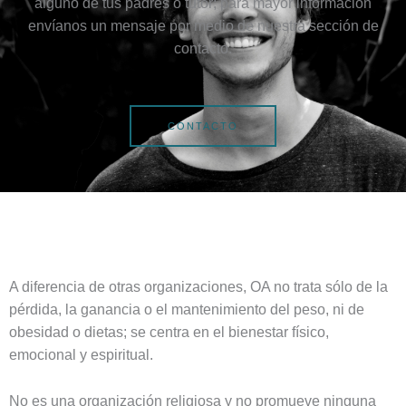
alguno de tus padres o tutor; para mayor información
envíanos un mensaje por medio de nuestra sección de
contacto.
CONTACTO
A diferencia de otras organizaciones, OA no trata sólo de la
pérdida, la ganancia o el mantenimiento del peso, ni de
obesidad o dietas; se centra en el bienestar físico,
emocional y espiritual.
No es una organización religiosa y no promueve ninguna